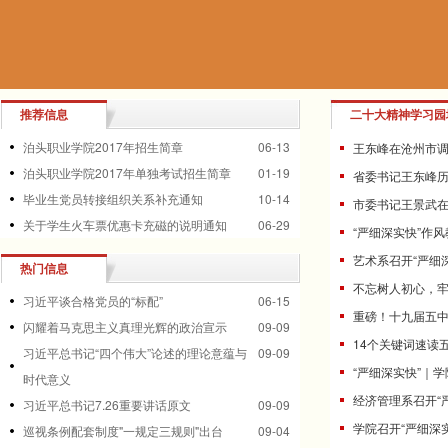
推荐信息
二十大精神学习园
泊头职业学院2017年招生简章
06-13
王东峰在沧州市
泊头职业学院2017年单独考试招生简章
01-19
省委书记王东峰
毕业生党员转接组织关系补充通知
10-14
市委书记王景武
关于学生火车票优惠卡充磁的说明通知
06-29
“严细深实快”作风
艺术系召开“严细
热门信息
不忘树人初心，
习近平谈合格党员的“标配”
06-15
重磅！十九届五
闪耀着马克思主义真理光辉的政治宣示
09-09
14个关键词速读
习近平总书记“四个伟大”论述的理论意蕴与
09-09
“严细深实快”｜
时代意义
经济管理系召开“
习近平总书记7.26重要讲话原文
09-09
学院召开“严细深
巡视条例配套制度"一规定三规则"出台
09-04