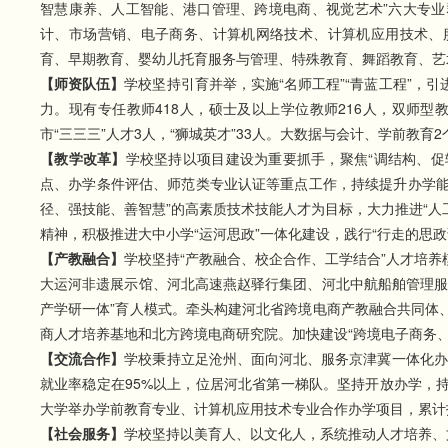
智慧康养、人工智能、港口管理、跨境电商、视觉艺术”六大专
计、市场营销、电子商务、计算机网络技术、计算机应用技术、
育、早期教育、婴幼儿托育服务与管理、特殊教育、舞蹈教育、艺
【师资队伍】
学校坚持引育并举，实施“名师工程”“青蓝工程”，
力。现有专任教师418人，硕士及以上学位教师216人，双师型
市“三三三”人才3人，“狮城英才”33人。大数据与会计、学前教
【教学改革】
学校坚持以项目建设为重要抓手，聚焦“调结构、促
点、办学条件评估、师范类专业认证等重点工作，持续提升办学能
径、强技能、善智慧”的高素质技术技能人才为目标，大力推进“人
精神，积极推进大中小学“运河思政”一体化建设，践行“行走的思政
【产教融合】
学校坚持“产教融合、校企合作、工学结合”人才培
大运河非遗展示馆、河北高速燕赵驿行集团、河北中航船舶管理服
产学研一体”育人模式。牵头构建河北省跨境电商产教融合共同体
商人才培养基地和北方跨境电商研究院。加快建设“跨境电子商务、
【
交流合作
】
学校秉持立足沧州、面向河北、服务京津冀一体化办学
就业率稳定在95%以上，位居河北省第一梯队。坚持开放办学，
大学举办学前教育专业、计算机应用技术专业合作办学项目，累计招
【社会服务】
学校坚持以美育人、以文化人，系统推动人才培养、