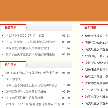
推荐信息
教学科研
泊头职业学院2017年招生简章
06-13
深化专业建设，
泊头职业学院2017年单独考试招生简章
01-19
喜报||我校成功
毕业生党员转接组织关系补充通知
10-14
马克思主义学院
关于学生火车票优惠卡充磁的说明通知
06-29
双师同行，薪火
喜报||我校思政
热门信息
我校张冰玉教师
2016-2017第二学期外聘专职督导“推门听
06-30
融思政于专业，
课”反馈意见
深耕幼教实践 赋
泊头职业学院召开思想政治理论课研讨会
10-18
公共教学部成功
强化院系督导，助推新教师成长
09-29
跨境电商方向班集
经济管理系迎接学院督导听课
09-29
马克思主义学院
艺术设计专业开展“青春创意 志蕴雄安”主题
09-27