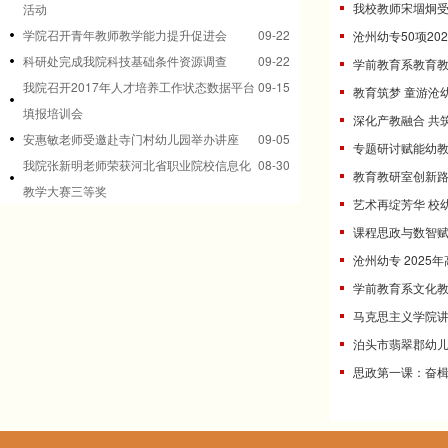
我校教师宋堌炯
活动
学院召开青年教师教学能力提升促进会
09-22
沧州幼专50项2
科研处完成我院科技基础条件资源调查
09-22
学前教育系教育
我院召开2017年人才培养工作状态数据平台
09-15
教育筑梦 童游沧
填报培训会
深化产教融合 共
安惠敏老师受邀赴寺门村幼儿园举办讲座
09-05
专题研讨赋能幼
我院张新明老师荣获河北省职业院校信息化
08-30
教育教研室创新
教学大赛三等奖
艺术再绽芳华 校
课程思政与数智
沧州幼专 202
学前教育系文化
马克思主义学院
泊头市翡翠郡幼
思政第一课：奋