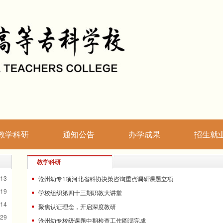
教学科研
通知公告
办学成果
招生就
教学科研
-13
沧州幼专1项河北省科协决策咨询重点调研课题立项
-19
学校组织第四十三期职教大讲堂
-14
聚焦认证理念，开启深度教研
-29
沧州幼专校级课题中期检查工作圆满完成