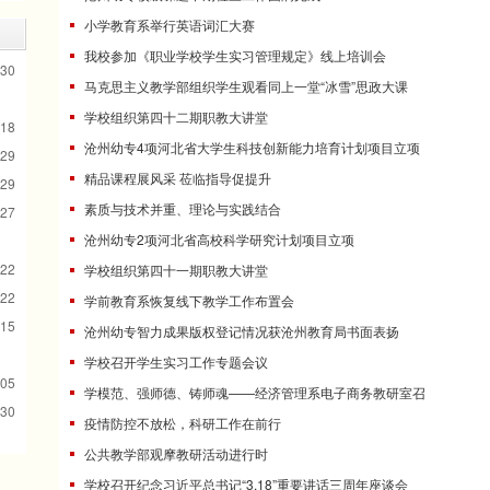
小学教育系举行英语词汇大赛
我校参加《职业学校学生实习管理规定》线上培训会
-30
马克思主义教学部组织学生观看同上一堂“冰雪”思政大课
学校组织第四十二期职教大讲堂
-18
沧州幼专4项河北省大学生科技创新能力培育计划项目立项
-29
精品课程展风采 莅临指导促提升
-29
素质与技术并重、理论与实践结合
-27
沧州幼专2项河北省高校科学研究计划项目立项
-22
学校组织第四十一期职教大讲堂
-22
学前教育系恢复线下教学工作布置会
-15
沧州幼专智力成果版权登记情况获沧州教育局书面表扬
学校召开学生实习工作专题会议
-05
学模范、强师德、铸师魂——经济管理系电子商务教研室召
-30
疫情防控不放松，科研工作在前行
公共教学部观摩教研活动进行时
学校召开纪念习近平总书记“3.18”重要讲话三周年座谈会