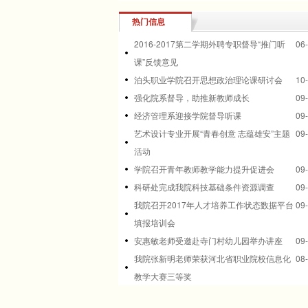
热门信息
2016-2017第二学期外聘专职督导“推门听
06
课”反馈意见
泊头职业学院召开思想政治理论课研讨会
10
强化院系督导，助推新教师成长
09
经济管理系迎接学院督导听课
09
艺术设计专业开展“青春创意 志蕴雄安”主题
09
活动
学院召开青年教师教学能力提升促进会
09
科研处完成我院科技基础条件资源调查
09
我院召开2017年人才培养工作状态数据平台
09
填报培训会
安惠敏老师受邀赴寺门村幼儿园举办讲座
09
我院张新明老师荣获河北省职业院校信息化
08
教学大赛三等奖